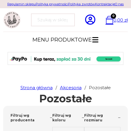
Regulamin sklepu
Polityka prywatności
Polityka zwrotów
Kontraktacje
O nas
0
0,00
zł
Szukaj
MENU PRODUKTOWE
Strona główna
/
Akcesoria
/
Pozostałe
Pozostałe
Filtruj wg
Filtruj wg
Filtruj wg
producenta
koloru
rozmiaru