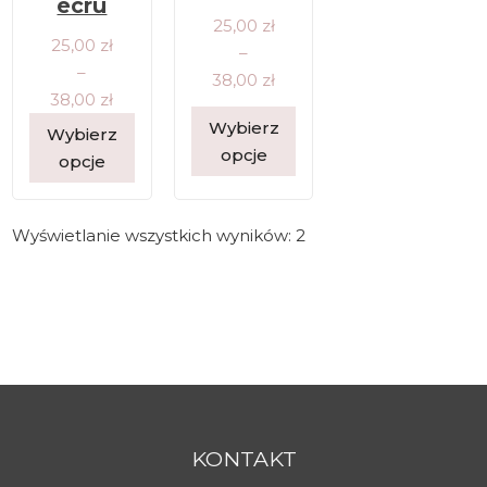
ecru
Zakres cen: od 25,00 zł do 38,00 zł
25,00
zł
Zakres cen: od 25,00 zł do 38,00 zł
25,00
zł
–
–
38,00
zł
38,00
zł
Wybierz
Wybierz
opcje
opcje
Wyświetlanie wszystkich wyników: 2
KONTAKT