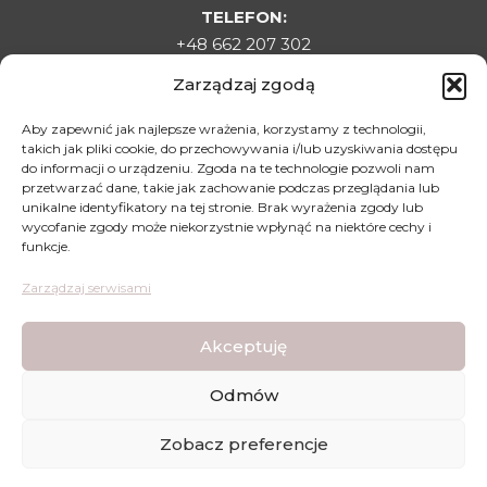
TELEFON:
+48 662 207 302
E-MAIL:
Zarządzaj zgodą
sklepladyelin@gmail.com
ADRES:
Aby zapewnić jak najlepsze wrażenia, korzystamy z technologii,
takich jak pliki cookie, do przechowywania i/lub uzyskiwania dostępu
Targowa 1C, 22-500 Hrubieszów
do informacji o urządzeniu. Zgoda na te technologie pozwoli nam
DLA KLIENTA
przetwarzać dane, takie jak zachowanie podczas przeglądania lub
unikalne identyfikatory na tej stronie. Brak wyrażenia zgody lub
Regulamin sklepu
wycofanie zgody może niekorzystnie wpłynąć na niektóre cechy i
funkcje.
Polityka prywatności
Polityka zwrotów
Zarządzaj serwisami
Mapa dojazdu
Akceptuję
Odmów
Lady Elin - Stopki Rajstopki - Wszystkie prawa
Zobacz preferencje
zastrzeżone © | Wykonanie strony:
WDesign
&
CODEXO
ZAREJESTRUJ SIĘ
TUTAJ
I ZGARNIJ KOD RABATOWY -10% NA