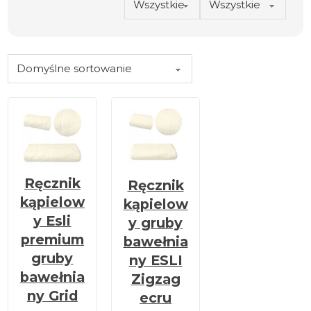
Ręcznik
Ręcznik
kąpielow
kąpielow
y Esli
y gruby
premium
bawełnia
gruby
ny ESLI
bawełnia
Zigzag
ny Grid
ecru