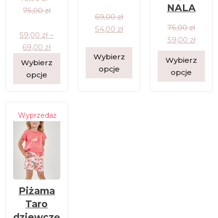
NALA
75,00
zł
69,00
zł
75,00
zł
54,00
zł
59,00
zł
–
59,00
zł
69,00
zł
Wybierz
Wybierz
Wybierz
opcje
opcje
opcje
Wyprzedaż
Piżama
Taro
dziewczę