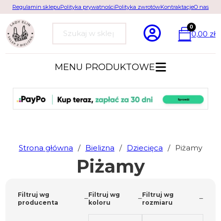
Regulamin sklepu
Polityka prywatności
Polityka zwrotów
Kontraktacje
O nas
0
0,00
zł
Szukaj
MENU PRODUKTOWE
Strona główna
/
Bielizna
/
Dziecięca
/
Piżamy
Piżamy
Filtruj wg
Filtruj wg
Filtruj wg
producenta
koloru
rozmiaru