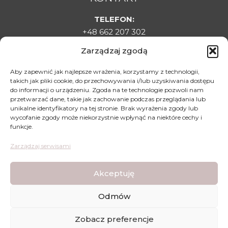
TELEFON:
+48 662 207 302
E-MAIL:
Zarządzaj zgodą
sklepladyelin@gmail.com
ADRES:
Aby zapewnić jak najlepsze wrażenia, korzystamy z technologii,
takich jak pliki cookie, do przechowywania i/lub uzyskiwania dostępu
Targowa 1C, 22-500 Hrubieszów
do informacji o urządzeniu. Zgoda na te technologie pozwoli nam
DLA KLIENTA
przetwarzać dane, takie jak zachowanie podczas przeglądania lub
unikalne identyfikatory na tej stronie. Brak wyrażenia zgody lub
Regulamin sklepu
wycofanie zgody może niekorzystnie wpłynąć na niektóre cechy i
funkcje.
Polityka prywatności
Polityka zwrotów
Zarządzaj serwisami
Mapa dojazdu
Akceptuję
Odmów
Lady Elin - Stopki Rajstopki - Wszystkie prawa
Zobacz preferencje
zastrzeżone © | Wykonanie strony:
WDesign
&
CODEXO