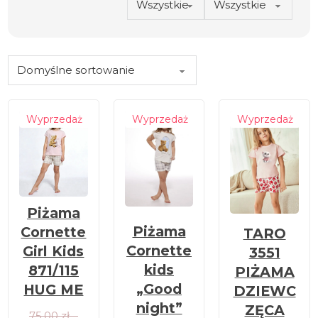
Wyprzedaż
Wyprzedaż
Wyprzedaż
Piżama
Piżama
Cornette
TARO
Cornette
Girl Kids
3551
kids
871/115
PIŻAMA
„Good
HUG ME
DZIEWC
night”
ZĘCA
75,00
zł
–