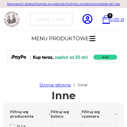
Regulamin sklepu
Polityka prywatności
Polityka zwrotów
Kontraktacje
O nas
0
0,00
zł
Szukaj
MENU PRODUKTOWE
Strona główna
/
Inne
Inne
Filtruj wg
Filtruj wg
Filtruj wg
producenta
koloru
rozmiaru
BAK