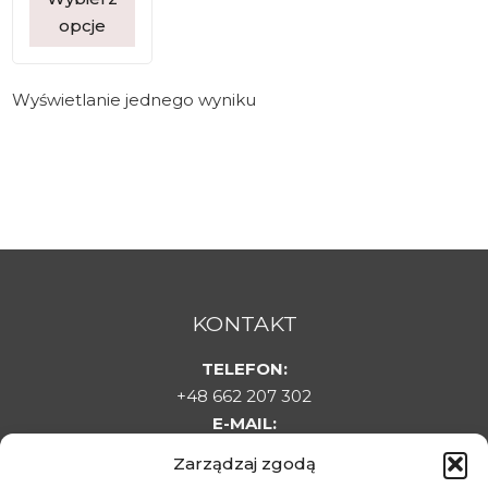
opcje
Wyświetlanie jednego wyniku
KONTAKT
TELEFON:
+48 662 207 302
E-MAIL:
sklepladyelin@gmail.com
Zarządzaj zgodą
ADRES: