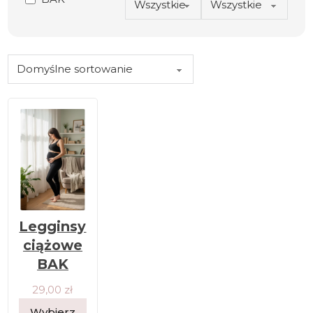
Legginsy
ciążowe
BAK
29,00
zł
Wybierz