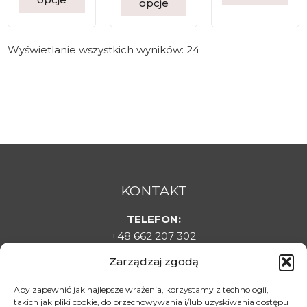
opcje
Wyświetlanie wszystkich wyników: 24
KONTAKT
TELEFON:
+48 662 207 302
E-MAIL:
Zarządzaj zgodą
sklepladyelin@gmail.com
ADRES:
Aby zapewnić jak najlepsze wrażenia, korzystamy z technologii,
takich jak pliki cookie, do przechowywania i/lub uzyskiwania dostępu
Targowa 1C, 22-500 Hrubieszów