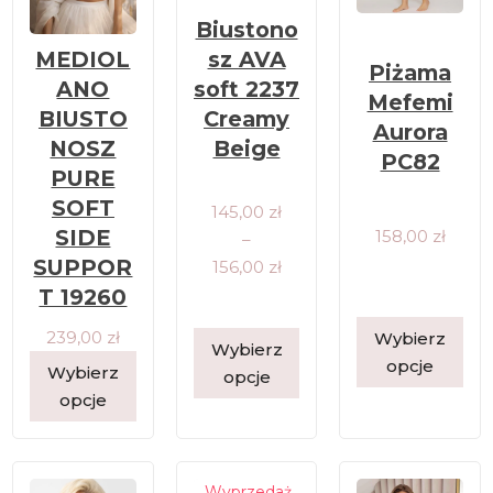
Biustono
sz AVA
MEDIOL
Piżama
soft 2237
ANO
Mefemi
Creamy
BIUSTO
Aurora
Beige
NOSZ
PC82
PURE
SOFT
Zakres cen: od 145,00 zł do 156,00 zł
145,00
zł
SIDE
158,00
zł
–
SUPPOR
156,00
zł
T 19260
239,00
zł
Wybierz
Wybierz
opcje
Wybierz
opcje
opcje
Wyprzedaż