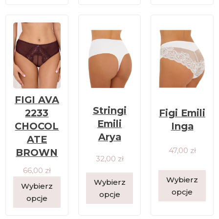
FIGI AVA
Stringi
Figi Emili
2233
Emili
Inga
CHOCOL
Arya
ATE
47,00
zł
BROWN
32,00
zł
66,00
zł
Wybierz
Wybierz
Wybierz
opcje
opcje
opcje