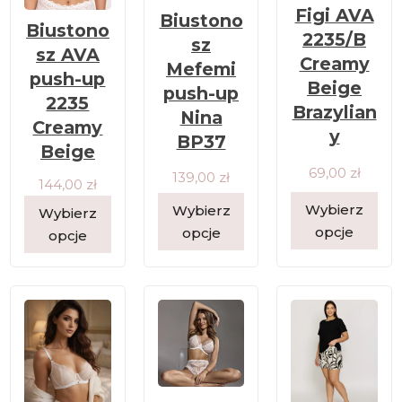
Figi AVA
Biustono
Biustono
2235/B
sz
sz AVA
Creamy
Mefemi
push-up
Beige
push-up
2235
Brazylian
Nina
Creamy
y
BP37
Beige
69,00
zł
139,00
zł
144,00
zł
Wybierz
Wybierz
Wybierz
opcje
opcje
opcje