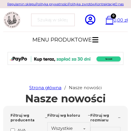
Regulamin sklepu
Polityka prywatności
Polityka zwrotów
Kontraktacje
O nas
0
0,00
zł
Szukaj
MENU PRODUKTOWE
Strona główna
/
Nasze nowości
Nasze nowości
Filtruj wg
Filtruj wg koloru
Filtruj wg
producenta
rozmiaru
AVA