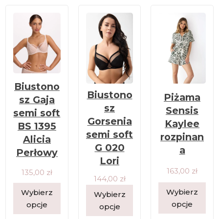
Biustono
Biustono
Piżama
sz Gaja
sz
Sensis
semi soft
Gorsenia
Kaylee
BS 1395
semi soft
rozpinan
Alicia
G 020
a
Perłowy
Lori
163,00
zł
135,00
zł
144,00
zł
Wybierz
Wybierz
Wybierz
opcje
opcje
opcje