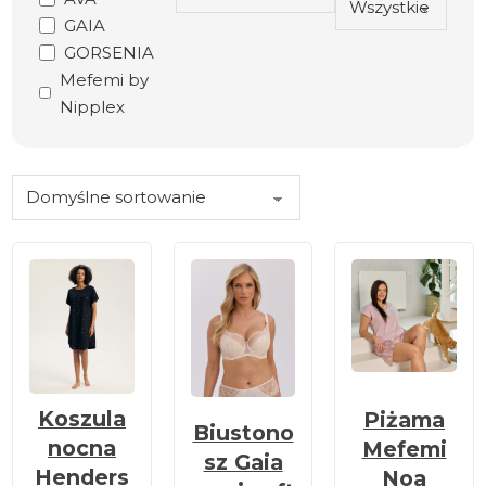
GAIA
GORSENIA
Mefemi by
Nipplex
Koszula
Piżama
Biustono
nocna
Mefemi
sz Gaia
Henders
Noa