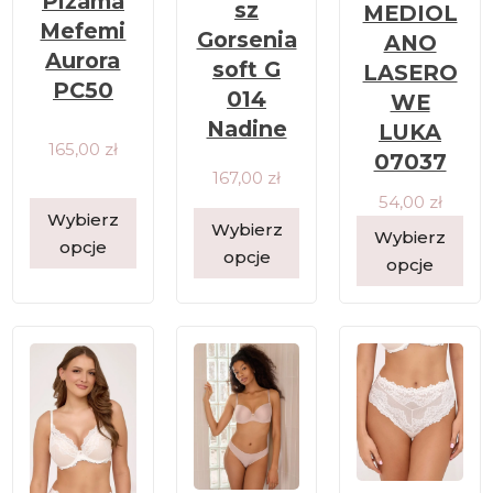
Piżama
sz
MEDIOL
Mefemi
Gorsenia
ANO
Aurora
soft G
LASERO
PC50
014
WE
Nadine
LUKA
165,00
zł
07037
167,00
zł
54,00
zł
Wybierz
Wybierz
Wybierz
opcje
opcje
opcje