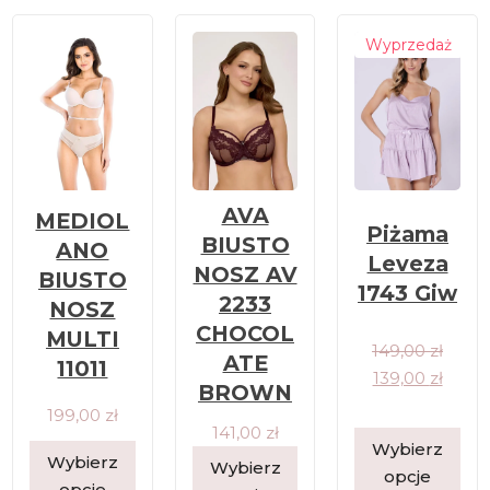
Wyprzedaż
AVA
MEDIOL
Piżama
BIUSTO
ANO
Leveza
NOSZ AV
BIUSTO
1743 Giw
2233
NOSZ
CHOCOL
MULTI
149,00
zł
ATE
11011
139,00
zł
BROWN
199,00
zł
141,00
zł
Wybierz
Wybierz
Wybierz
opcje
opcje