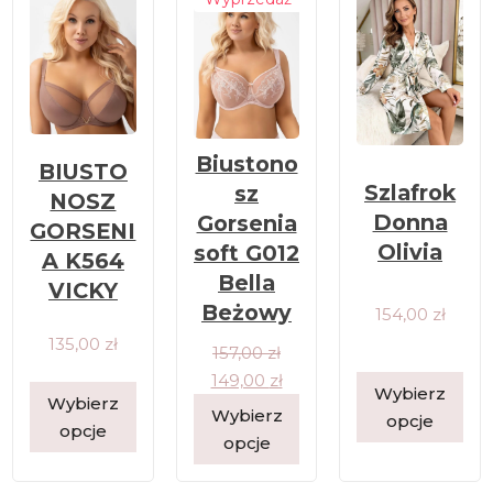
Biustono
BIUSTO
Szlafrok
sz
NOSZ
Donna
Gorsenia
GORSENI
Olivia
soft G012
A K564
Bella
VICKY
Beżowy
154,00
zł
135,00
zł
157,00
zł
149,00
zł
Wybierz
Wybierz
Wybierz
opcje
opcje
opcje