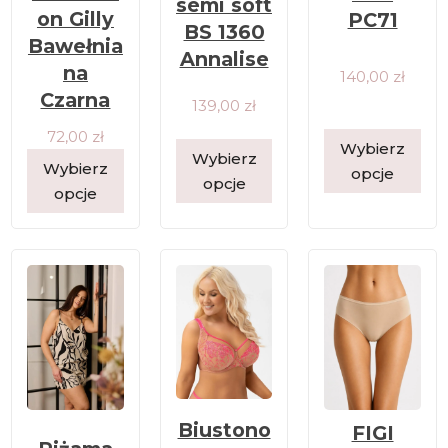
semi soft
on Gilly
PC71
BS 1360
Bawełnia
Annalise
na
140,00
zł
Czarna
139,00
zł
72,00
zł
Wybierz
Wybierz
Wybierz
opcje
opcje
opcje
Biustono
FIGI