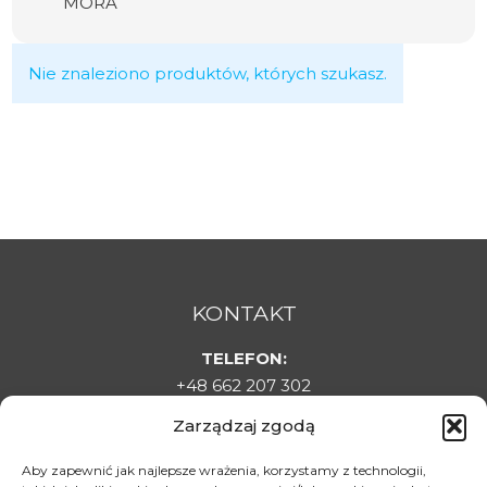
MORA
Nie znaleziono produktów, których szukasz.
KONTAKT
TELEFON:
+48 662 207 302
E-MAIL:
Zarządzaj zgodą
sklepladyelin@gmail.com
ADRES:
Aby zapewnić jak najlepsze wrażenia, korzystamy z technologii,