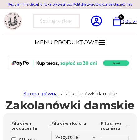
Regulamin sklepu
Polityka prywatności
Polityka zwrotów
Kontraktacje
O nas
0
0,00
zł
Szukaj
MENU PRODUKTOWE
Strona główna
/
Zakolanówki damskie
Zakolanówki damskie
Filtruj wg
Filtruj wg koloru
Filtruj wg
producenta
rozmiaru
Atlantic