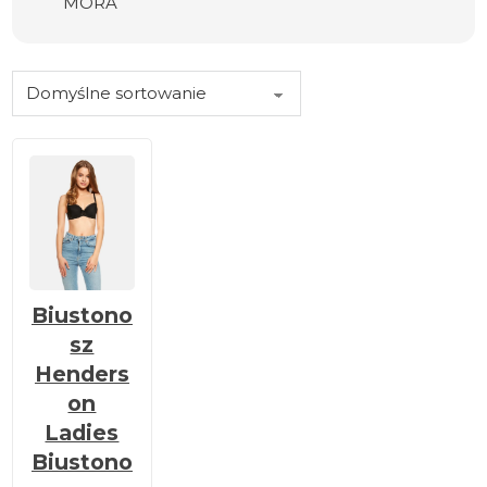
MORA
Biustono
sz
Henders
on
Ladies
Biustono