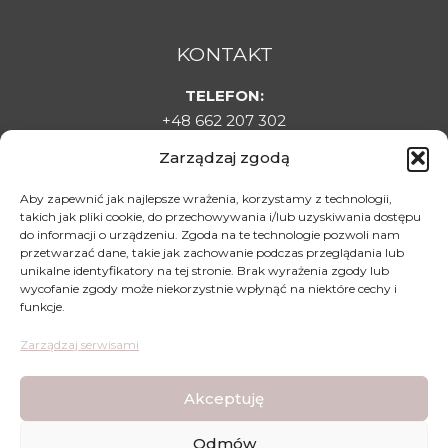
KONTAKT
TELEFON:
+48 662 207 302
E-MAIL:
Zarządzaj zgodą
sklepladyelin@gmail.com
ADRES:
Aby zapewnić jak najlepsze wrażenia, korzystamy z technologii,
takich jak pliki cookie, do przechowywania i/lub uzyskiwania dostępu
Targowa 1C, 22-500 Hrubieszów
do informacji o urządzeniu. Zgoda na te technologie pozwoli nam
DLA KLIENTA
przetwarzać dane, takie jak zachowanie podczas przeglądania lub
unikalne identyfikatory na tej stronie. Brak wyrażenia zgody lub
Regulamin sklepu
wycofanie zgody może niekorzystnie wpłynąć na niektóre cechy i
funkcje.
Polityka prywatności
Polityka zwrotów
Zarządzaj serwisami
Mapa dojazdu
Akceptuję
Odmów