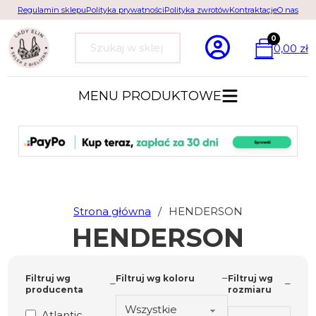
Regulamin sklepu
Polityka prywatności
Polityka zwrotów
Kontraktacje
O nas
0
0,00
zł
Szukaj
MENU PRODUKTOWE
Strona główna
/
HENDERSON
HENDERSON
Filtruj wg
Filtruj wg koloru
Filtruj wg
producenta
rozmiaru
Atlantic