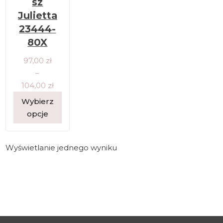
sz
Julietta
23444-
80X
Zakres cen: od 97,00 zł do 104,00 zł
97,00
zł
–
104,00
zł
Wybierz
opcje
Wyświetlanie jednego wyniku