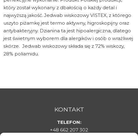
który został wykonany z dbałością o każdy detal i
najwyższą jakość. Jedwab wiskozowy VISTEX, z którego
uszyto piżamkę jest termo aktywny, higroskopijny oraz
antybakteryjny. Dzianina ta jest hipoalergiczna, dlatego
jest świetnym wyborem dla alergików i osób o wrażliwej
skórze. Jedwab wiskozowy składa się z 72% wiskozy,
28% poliamidu.
KONTAKT
TELEFON:
+48 662 207 302
E-MAIL: