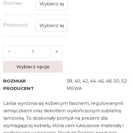
Rozmiar
Producent
ilość Biała Koszula Nocna Larisa
Wybierz opcje
ROZMIAR
38, 40, 42, 44, 46, 48, 50, 52
PRODUCENT
MEWA
Larisa wyróżnia się kobiecym fasonem, regulowanymi
ramiączkami oraz dekoltem wykończonym subtelną
lamówką. To doskonały pomysł na prezent dla
wymagającej kobiety, która ceni luksusowe materiały i
perfekcyjne wykonanie. Produkt Polskiej produkcji,