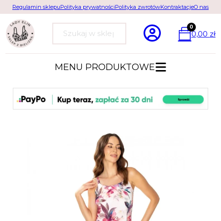
Regulamin sklepu
Polityka prywatności
Polityka zwrotów
Kontraktacje
O nas
0
0,00
zł
Szukaj
MENU PRODUKTOWE