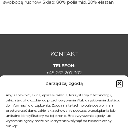
swobodę ruchów. Skład: 80% poliamid, 20% elastan.
KONTAKT
TELEFON:
+48 662 207 302
E-MAIL:
Zarządzaj zgodą
sklepladyelin@gmail.com
ADRES:
Aby zapewnić jak najlepsze wrażenia, korzystamy z technologii,
takich jak pliki cookie, do przechowywania i/lub uzyskiwania dostępu
Targowa 1C, 22-500 Hrubieszów
do informacji o urządzeniu. Zgoda na te technologie pozwoli nam
DLA KLIENTA
przetwarzać dane, takie jak zachowanie podczas przeglądania lub
unikalne identyfikatory na tej stronie. Brak wyrażenia zgody lub
Regulamin sklepu
wycofanie zgody może niekorzystnie wpłynąć na niektóre cechy i
funkcje.
Polityka prywatności