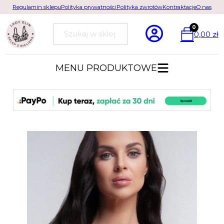
Regulamin sklepu
Polityka prywatności
Polityka zwrotów
Kontraktacje
O nas
0
0,00
zł
Szukaj
MENU PRODUKTOWE