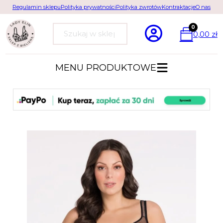
Regulamin sklepu
Polityka prywatności
Polityka zwrotów
Kontraktacje
O nas
0
0,00
zł
Szukaj
MENU PRODUKTOWE