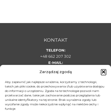
KONTAKT
TELEFON:
+48 662 207 302
E-MAIL:
sklepladyelin@gmail.com
Zarządzaj zgodą
ADRES:
Targowa 1C, 22-500 Hrubieszów
Aby zapewnić jak najlepsze wrażenia, korzystamy z technologii,
DLA KLIENTA
takich jak pliki cookie, do przechowywania i/lub uzyskiwania dostępu
do informacji o urządzeniu. Zgoda na te technologie pozwoli nam
przetwarzać dane, takie jak zachowanie podczas przeglądania lub
Regulamin sklepu
unikalne identyfikatory na tej stronie. Brak wyrażenia zgody lub
Polityka prywatności
wycofanie zgody może niekorzystnie wpłynąć na niektóre cechy i
funkcje.
Polityka zwrotów