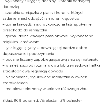
– wykonany z kryjącej dzianiny i koronki podszytej
siateczką
– szerokie ramiączka z pianki i koronki, których
zadaniem jest odciążyć ramiona i kręgosłup
– górna krawędź miski wykończona taśmą, płynnie
przechodzi do ramiączka
– górna i dolna krawędź pasa obwodu wykończone
miękkimi lamówkami
– tył z kryjącej lycry zapewniającej bardzo dobre
dopasowanie i podtrzymanie
– boczne fiszbiny zapobiegające zwijaniu się materiału
– w zależności od rozmiaru dwu lub trzyrzędowa haftka
z trójstopniową regulacją obwodu
– nieodpinane, regulowane ramiączka w dwóch
szerokościach
– metalowe elementy w kolorze różowego złota
Skład: 90% poliamid, 7% elastan, 3% poliester