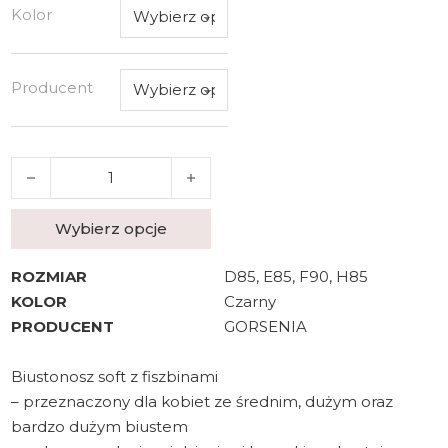
Kolor
Producent
ilość Biustonosz Gorsenia soft K 441/1 Luisse
Wybierz opcje
ROZMIAR
D85, E85, F90, H85
KOLOR
Czarny
PRODUCENT
GORSENIA
Biustonosz soft z fiszbinami
– przeznaczony dla kobiet ze średnim, dużym oraz
bardzo dużym biustem