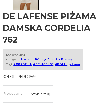
DE LAFENSE PIŻAMA
DAMSKA CORDELIA
762
Kod produktu:
Kategoria:
Bielizna
,
Piżamy
,
Damska
,
Piżamy
Tagi:
#CORDELIA
,
#DELAFENSE
,
#PEARL
,
piżama
KOLOR: PERŁOWY
Producent