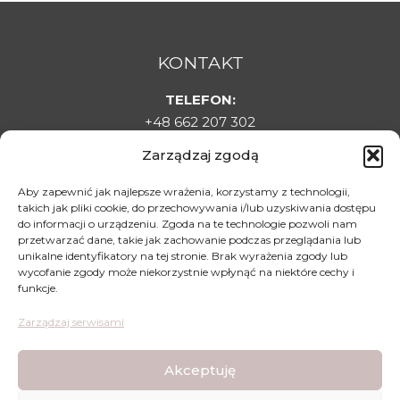
KONTAKT
TELEFON:
+48 662 207 302
E-MAIL:
Zarządzaj zgodą
sklepladyelin@gmail.com
ADRES:
Aby zapewnić jak najlepsze wrażenia, korzystamy z technologii,
takich jak pliki cookie, do przechowywania i/lub uzyskiwania dostępu
Targowa 1C, 22-500 Hrubieszów
do informacji o urządzeniu. Zgoda na te technologie pozwoli nam
DLA KLIENTA
przetwarzać dane, takie jak zachowanie podczas przeglądania lub
unikalne identyfikatory na tej stronie. Brak wyrażenia zgody lub
Regulamin sklepu
wycofanie zgody może niekorzystnie wpłynąć na niektóre cechy i
funkcje.
Polityka prywatności
Polityka zwrotów
Zarządzaj serwisami
Mapa dojazdu
Akceptuję