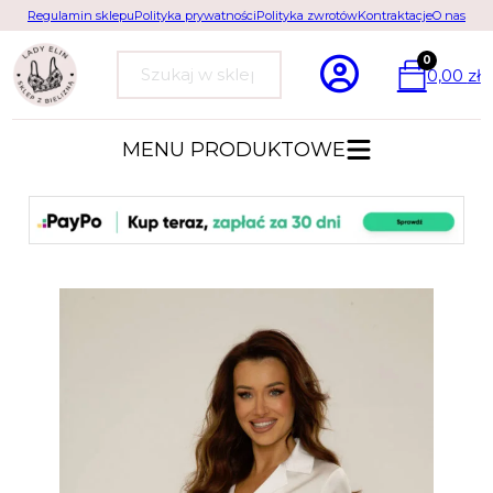
Regulamin sklepu
Polityka prywatności
Polityka zwrotów
Kontraktacje
O nas
0
0,00
zł
Szukaj
MENU PRODUKTOWE