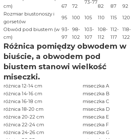
73-77
cm)
67
72
82
87
92
Rozmiar biustonoszy i
95
100
105
110
115
120
gorsetów
Obwód pod biustem (w
93-
98-
103-
108-
112-
118-
cm)
97
102
107
112
117
122
Różnica pomiędzy obwodem w
biuście, a obwodem pod
biustem stanowi wielkość
miseczki.
różnica 12-14 cm
miseczka A
różnica 14-16 cm
miseczka B
różnica 16-18 cm
miseczka C
różnica 18-20 cm
miseczka D
różnica 20-22 cm
miseczka E
różnica 22-24 cm
miseczka F
różnica 24-26 cm
miseczka G