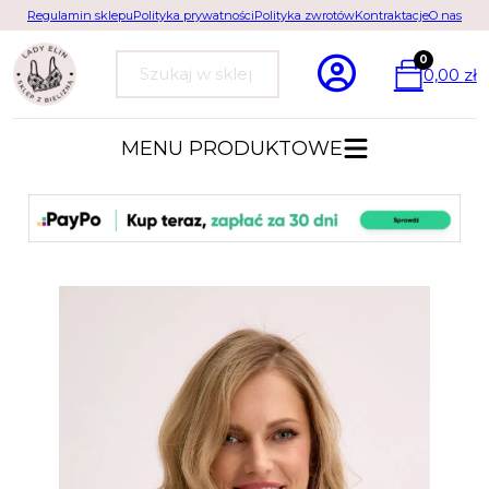
Regulamin sklepu
Polityka prywatności
Polityka zwrotów
Kontraktacje
O nas
0
0,00
zł
Szukaj
MENU PRODUKTOWE