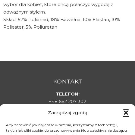
wybór dla kobiet, które chcą połączyć wygodę z
odważnym stylem.
Skład: 57% Poliamid, 18% Bawełna, 10% Elastan, 10%
Poliester, 5% Poliuretan
KONTAKT
TELEFON:
+48 662 207 302
E-MAIL:
Zarządzaj zgodą
sklepladyelin@gmail.com
ADRES:
Aby zapewnić jak najlepsze wrażenia, korzystamy z technologii,
takich jak pliki cookie, do przechowywania i/lub uzyskiwania dostępu
Targowa 1C, 22-500 Hrubieszów