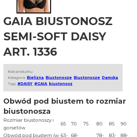
GAIA BIUSTONOSZ
SEMI-SOFT DAISY
ART. 1336
Kod produktu:
Kategoria:
Bielizna
,
Biustonosze
,
Biustonosze
,
Damska
Tagi:
#DAISY
,
#GAIA
,
biustonosz
Obwód pod biustem to rozmiar
biustonosza
Rozmiar biustonoszy i
65
70
75
80
85
90
gorsetów
Obwód pod biustem (w
63-
68-
78-
83-
88-