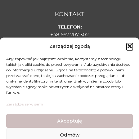
KONTAKT
TELEFON:
+48 662 207 302
E-MAIL:
Zarządzaj zgodą
sklepladyelin@gmail.com
ADRES:
Aby zapewnić jak najlepsze wrażenia, korzystamy z technologii,
takich jak pliki cookie, do przechowywania i/lub uzyskiwania dostępu
Targowa 1C, 22-500 Hrubieszów
do informacji o urządzeniu. Zgoda na te technologie pozwoli nam
DLA KLIENTA
przetwarzać dane, takie jak zachowanie podczas przeglądania lub
unikalne identyfikatory na tej stronie. Brak wyrażenia zgody lub
Regulamin sklepu
wycofanie zgody może niekorzystnie wpłynąć na niektóre cechy i
funkcje.
Polityka prywatności
Polityka zwrotów
Zarządzaj serwisami
Mapa dojazdu
Akceptuję
Odmów