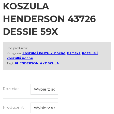
KOSZULA
HENDERSON 43726
DESSIE 59X
Kod produktu:
Kategoria:
Koszule i koszulki nocne
,
Damska
,
Koszule i
koszulki nocne
Tagi:
#HENDERSON
,
#KOSZULA
Rozmiar
Producent