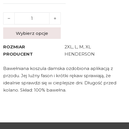
ilość KOSZULA HENDERSON 43726 DESSIE 59X
Wybierz opcje
ROZMIAR
2XL, L, M, XL
PRODUCENT
HENDERSON
Bawełniana koszula damska ozdobiona aplikacją z
przodu. Jej luźny fason i krótki rękaw sprawiają, że
idealnie sprawdzi się w cieplejsze dni. Długość przed
kolano. Skład: 100% bawełna.