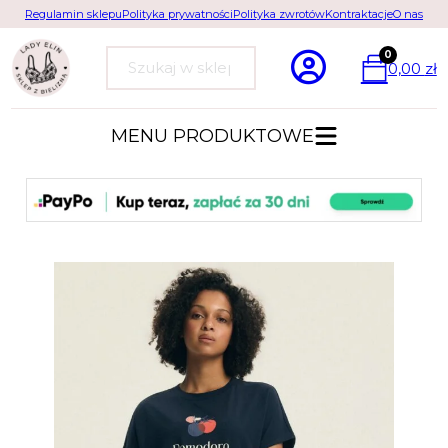
Regulamin sklepu
Polityka prywatności
Polityka zwrotów
Kontraktacje
O nas
0
0,00
zł
Szukaj
MENU PRODUKTOWE