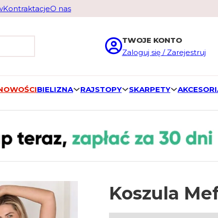
w
Kontraktacje
O nas
TWOJE KONTO
Zaloguj się / Zarejestruj
 NOWOŚCI
BIELIZNA
RAJSTOPY
SKARPETY
AKCESORI
Koszula Me