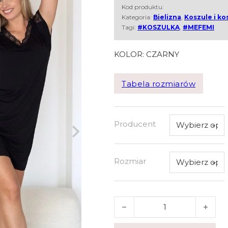
Kod produktu:
Kategoria:
Bielizna
,
Koszule i ko
Tagi:
#KOSZULKA
,
#MEFEMI
KOLOR: CZARNY
Tabela rozmiarów
Producent
Rozmiar
ilość Koszula Mefemi Petra K