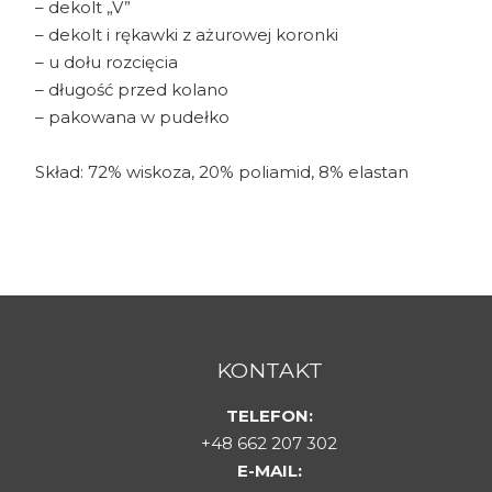
– dekolt „V”
– dekolt i rękawki z ażurowej koronki
– u dołu rozcięcia
– długość przed kolano
– pakowana w pudełko
Skład: 72% wiskoza, 20% poliamid, 8% elastan
KONTAKT
TELEFON:
+48 662 207 302
E-MAIL: