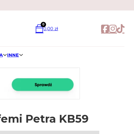
0
0,00
zł
A
INNE
femi Petra KB59