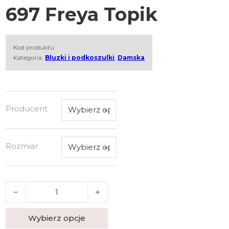
697 Freya Topik
Kod produktu:
Kategoria:
Bluzki i podkoszulki
,
Damska
Producent
Rozmiar
ilość Koszulka De Lafense 697 Freya Topik
Wybierz opcje