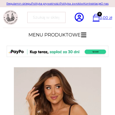
Regulamin sklepu
Polityka prywatności
Polityka zwrotów
Kontraktacje
O nas
0
0,00
zł
Szukaj
MENU PRODUKTOWE