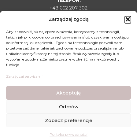
TELEFON:
+48 662 207 302
E-MAIL:
Zarządzaj zgodą
sklepladyelin@gmail.com
ADRES:
Aby zapewnić jak najlepsze wrażenia, korzystamy z technologii,
takich jak pliki cookie, do przechowywania i/lub uzyskiwania dostępu
Targowa 1C, 22-500 Hrubieszów
do informacji o urządzeniu. Zgoda na te technologie pozwoli nam
DLA KLIENTA
przetwarzać dane, takie jak zachowanie podczas przeglądania lub
unikalne identyfikatory na tej stronie. Brak wyrażenia zgody lub
Regulamin sklepu
wycofanie zgody może niekorzystnie wpłynąć na niektóre cechy i
funkcje.
Polityka prywatności
Polityka zwrotów
Zarządzaj serwisami
Mapa dojazdu
Akceptuję
Odmów
Lady Elin - Stopki Rajstopki - Wszystkie prawa
Zobacz preferencje
zastrzeżone © | Wykonanie strony:
WDesign
&
CODEXO
ZAREJESTRUJ SIĘ
TUTAJ
I ZGARNIJ KOD RABATOWY -10% NA
Polityka prywatności