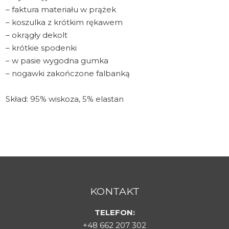
– faktura materiału w prążek
– koszulka z krótkim rękawem
– okrągły dekolt
– krótkie spodenki
– w pasie wygodna gumka
– nogawki zakończone falbanką
Skład: 95% wiskoza, 5% elastan
KONTAKT
TELEFON:
+48 662 207 302