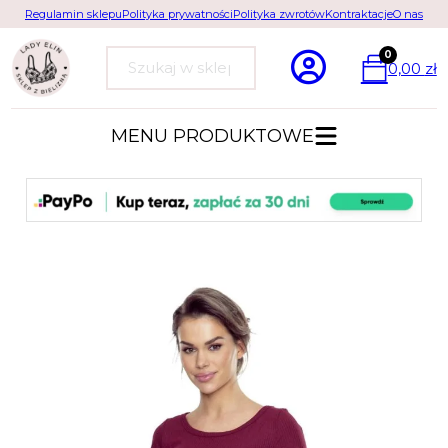
Regulamin sklepu
Polityka prywatności
Polityka zwrotów
Kontraktacje
O nas
0
0,00
zł
Szukaj
MENU PRODUKTOWE