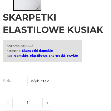
SKARPETKI
ELASTILOWE KUSIAK
Kod produktu:
662
Kategoria:
Skarpetki damskie
Tagi:
damskie
,
elastilowe
,
skarpetki
,
zwykłe
Kolor
ilość SKARPETKI ELASTILOWE KUSIAK