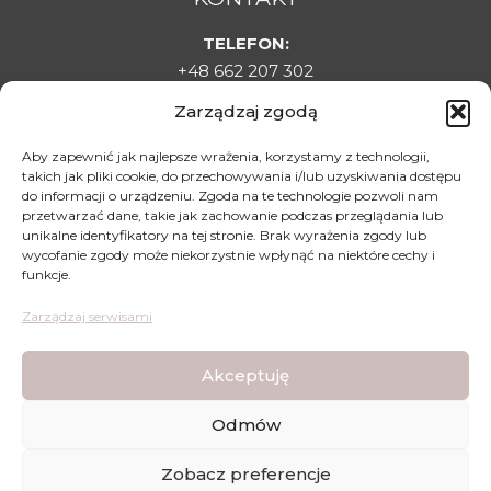
TELEFON:
+48 662 207 302
E-MAIL:
Zarządzaj zgodą
sklepladyelin@gmail.com
ADRES:
Aby zapewnić jak najlepsze wrażenia, korzystamy z technologii,
takich jak pliki cookie, do przechowywania i/lub uzyskiwania dostępu
Targowa 1C, 22-500 Hrubieszów
do informacji o urządzeniu. Zgoda na te technologie pozwoli nam
DLA KLIENTA
przetwarzać dane, takie jak zachowanie podczas przeglądania lub
unikalne identyfikatory na tej stronie. Brak wyrażenia zgody lub
Regulamin sklepu
wycofanie zgody może niekorzystnie wpłynąć na niektóre cechy i
funkcje.
Polityka prywatności
Polityka zwrotów
Zarządzaj serwisami
Mapa dojazdu
Akceptuję
Odmów
Lady Elin - Stopki Rajstopki - Wszystkie prawa
Zobacz preferencje
zastrzeżone © | Wykonanie strony:
WDesign
&
CODEXO