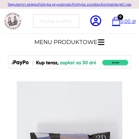
Regulamin sklepu
Polityka prywatności
Polityka zwrotów
Kontraktacje
O nas
0
0,00
zł
Szukaj
MENU PRODUKTOWE