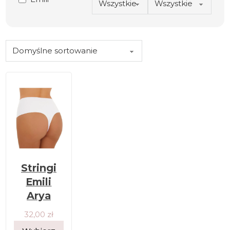
Stringi
Emili
Arya
32,00
zł