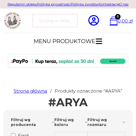
Regulamin sklepu
Polityka prywatności
Polityka zwrotów
Kontraktacje
O nas
0
0,00
zł
Szukaj
MENU PRODUKTOWE
Strona główna
/
Produkty oznaczone “#ARYA”
#ARYA
Filtruj wg
Filtruj wg
Filtruj wg
producenta
koloru
rozmiaru
Emili