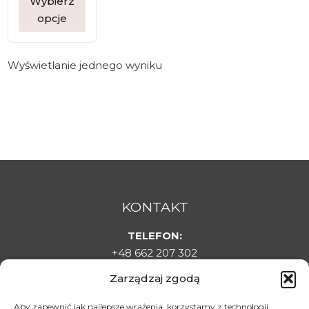
Wybierz
opcje
Wyświetlanie jednego wyniku
KONTAKT
TELEFON:
+48 662 207 302
E-MAIL:
Zarządzaj zgodą
sklepladyelin@gmail.com
ADRES:
Aby zapewnić jak najlepsze wrażenia, korzystamy z technologii,