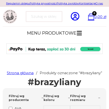
Regulamin sklepu
Polityka prywatności
Polityka zwrotów
Kontraktacje
O nas
0
0,00
zł
Szukaj
MENU PRODUKTOWE
Strona główna
/
Produkty oznaczone “#brazyliany”
#brazyliany
Filtruj wg
Filtruj wg
Filtruj wg
producenta
koloru
rozmiaru
AVA