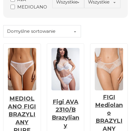
MEDIOLANO
FIGI
MEDIOL
Figi AVA
Mediolan
ANO FIGI
2310/B
o
BRAZYLI
Brazylian
BRAZYLI
ANY
y
ANY
PURE