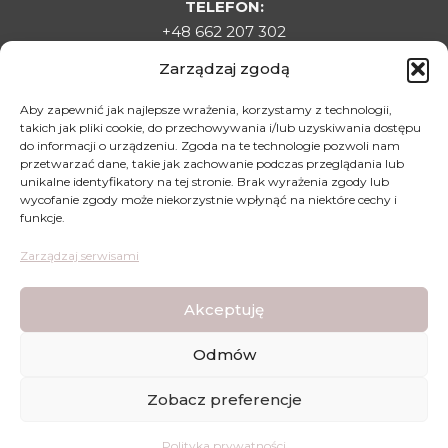
TELEFON:
+48 662 207 302
E-MAIL:
Zarządzaj zgodą
sklepladyelin@gmail.com
ADRES:
Aby zapewnić jak najlepsze wrażenia, korzystamy z technologii,
takich jak pliki cookie, do przechowywania i/lub uzyskiwania dostępu
Targowa 1C, 22-500 Hrubieszów
do informacji o urządzeniu. Zgoda na te technologie pozwoli nam
DLA KLIENTA
przetwarzać dane, takie jak zachowanie podczas przeglądania lub
unikalne identyfikatory na tej stronie. Brak wyrażenia zgody lub
Regulamin sklepu
wycofanie zgody może niekorzystnie wpłynąć na niektóre cechy i
funkcje.
Polityka prywatności
Polityka zwrotów
Zarządzaj serwisami
Mapa dojazdu
Akceptuję
Odmów
Lady Elin - Stopki Rajstopki - Wszystkie prawa
Zobacz preferencje
zastrzeżone © | Wykonanie strony:
WDesign
&
CODEXO
ZAREJESTRUJ SIĘ
TUTAJ
I ZGARNIJ KOD RABATOWY -10% NA
Polityka prywatności