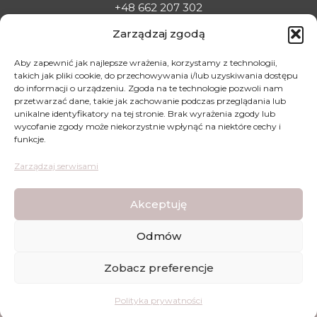
+48 662 207 302
E-MAIL:
Zarządzaj zgodą
sklepladyelin@gmail.com
ADRES:
Aby zapewnić jak najlepsze wrażenia, korzystamy z technologii,
takich jak pliki cookie, do przechowywania i/lub uzyskiwania dostępu
Targowa 1C, 22-500 Hrubieszów
do informacji o urządzeniu. Zgoda na te technologie pozwoli nam
DLA KLIENTA
przetwarzać dane, takie jak zachowanie podczas przeglądania lub
unikalne identyfikatory na tej stronie. Brak wyrażenia zgody lub
Regulamin sklepu
wycofanie zgody może niekorzystnie wpłynąć na niektóre cechy i
funkcje.
Polityka prywatności
Polityka zwrotów
Zarządzaj serwisami
Mapa dojazdu
Akceptuję
Odmów
Lady Elin - Stopki Rajstopki - Wszystkie prawa
Zobacz preferencje
zastrzeżone © | Wykonanie strony:
WDesign
&
CODEXO
ZAREJESTRUJ SIĘ
TUTAJ
I ZGARNIJ KOD RABATOWY -10% NA
Polityka prywatności
PIERWSZE ZAKUPY!