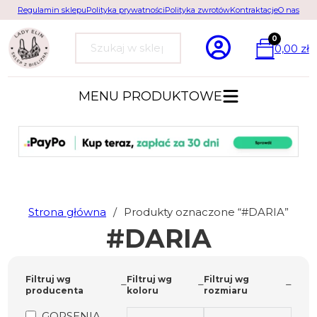
Regulamin sklepu
Polityka prywatności
Polityka zwrotów
Kontraktacje
O nas
0
0,00
zł
Szukaj
MENU PRODUKTOWE
Strona główna
/
Produkty oznaczone “#DARIA”
#DARIA
Filtruj wg
Filtruj wg
Filtruj wg
producenta
koloru
rozmiaru
GORSENIA