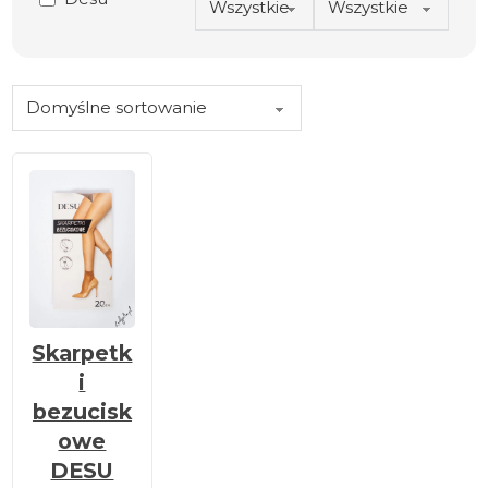
Skarpetk
i
bezucisk
owe
DESU