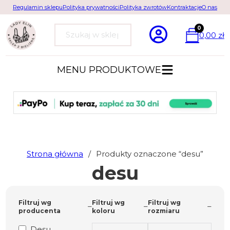
Regulamin sklepu
Polityka prywatności
Polityka zwrotów
Kontraktacje
O nas
0
0,00
zł
Szukaj
MENU PRODUKTOWE
Strona główna
/
Produkty oznaczone “desu”
desu
Filtruj wg
Filtruj wg
Filtruj wg
producenta
koloru
rozmiaru
Desu