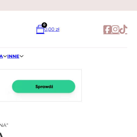
0
0,00
zł
A
INNE
ŁNA”
A