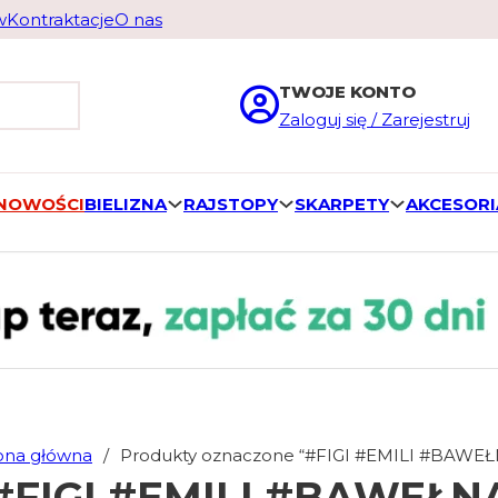
w
Kontraktacje
O nas
TWOJE KONTO
Zaloguj się / Zarejestruj
 NOWOŚCI
BIELIZNA
RAJSTOPY
SKARPETY
AKCESORI
ona główna
/
Produkty oznaczone “#FIGI #EMILI #BAWE
#FIGI #EMILI #BAWEŁN