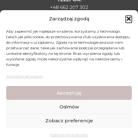
+48 662 207 302
E-MAIL:
Zarządzaj zgodą
sklepladyelin@gmail.com
ADRES:
Aby zapewnić jak najlepsze wrażenia, korzystamy z technologii,
takich jak pliki cookie, do przechowywania i/lub uzyskiwania dostępu
Targowa 1C, 22-500 Hrubieszów
do informacji o urządzeniu. Zgoda na te technologie pozwoli nam
DLA KLIENTA
przetwarzać dane, takie jak zachowanie podczas przeglądania lub
unikalne identyfikatory na tej stronie. Brak wyrażenia zgody lub
Regulamin sklepu
wycofanie zgody może niekorzystnie wpłynąć na niektóre cechy i
funkcje.
Polityka prywatności
Polityka zwrotów
Zarządzaj serwisami
Mapa dojazdu
Akceptuję
Odmów
Lady Elin - Stopki Rajstopki - Wszystkie prawa
Zobacz preferencje
zastrzeżone © | Wykonanie strony:
WDesign
&
CODEXO
ZAREJESTRUJ SIĘ
TUTAJ
I ZGARNIJ KOD RABATOWY -10% NA
Polityka prywatności