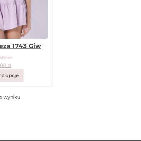
eza 1743 Giw
,00
zł
,00
zł
z opcje
o wyniku