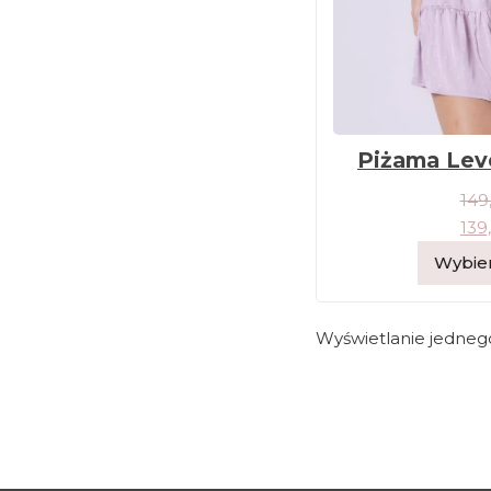
Piżama Lev
149
139
Wybier
Wyświetlanie jedneg