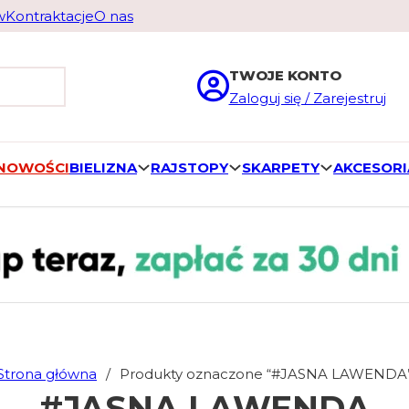
w
Kontraktacje
O nas
TWOJE KONTO
Zaloguj się / Zarejestruj
 NOWOŚCI
BIELIZNA
RAJSTOPY
SKARPETY
AKCESORI
Strona główna
/
Produkty oznaczone “#JASNA LAWENDA
#JASNA LAWENDA