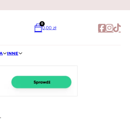
0
0,00
zł
A
INNE
”