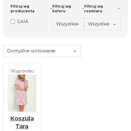
Filtruj wg
Filtruj wg
Filtruj wg
producenta
koloru
rozmiaru
GAIA
Wyprzedaż
Koszula
Tara