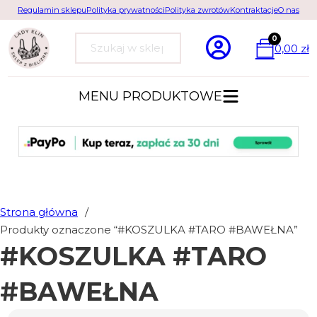
Regulamin sklepu
Polityka prywatności
Polityka zwrotów
Kontraktacje
O nas
0
0,00
zł
Szukaj
MENU PRODUKTOWE
Strona główna
/
Produkty oznaczone “#KOSZULKA #TARO #BAWEŁNA”
#KOSZULKA #TARO
#BAWEŁNA