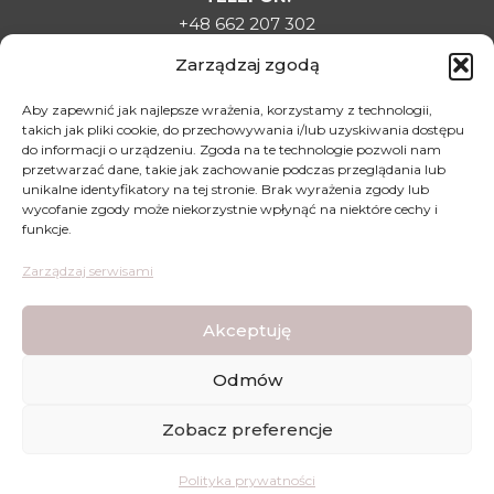
+48 662 207 302
E-MAIL:
Zarządzaj zgodą
sklepladyelin@gmail.com
ADRES:
Aby zapewnić jak najlepsze wrażenia, korzystamy z technologii,
takich jak pliki cookie, do przechowywania i/lub uzyskiwania dostępu
Targowa 1C, 22-500 Hrubieszów
do informacji o urządzeniu. Zgoda na te technologie pozwoli nam
DLA KLIENTA
przetwarzać dane, takie jak zachowanie podczas przeglądania lub
unikalne identyfikatory na tej stronie. Brak wyrażenia zgody lub
Regulamin sklepu
wycofanie zgody może niekorzystnie wpłynąć na niektóre cechy i
funkcje.
Polityka prywatności
Polityka zwrotów
Zarządzaj serwisami
Mapa dojazdu
Akceptuję
Odmów
Lady Elin - Stopki Rajstopki - Wszystkie prawa
Zobacz preferencje
zastrzeżone © | Wykonanie strony:
WDesign
&
CODEXO
ZAREJESTRUJ SIĘ
TUTAJ
I ZGARNIJ KOD RABATOWY -10% NA
Polityka prywatności
PIERWSZE ZAKUPY!