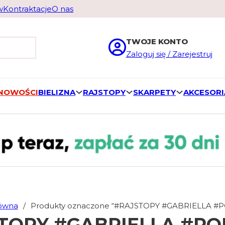
w
Kontraktacje
O nas
TWOJE KONTO
Zaloguj się / Zarejestruj
 NOWOŚCI
BIELIZNA
RAJSTOPY
SKARPETY
AKCESORI
łówna
/
Produkty oznaczone “#RAJSTOPY #GABRIELLA #
TOPY #GABRIELLA #PO