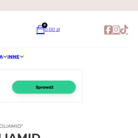
0
0,00
zł
A
INNE
POLIAMID”
LIAMID