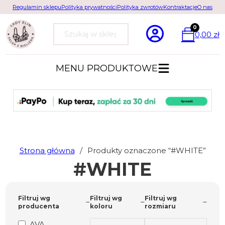
Regulamin sklepu
Polityka prywatności
Polityka zwrotów
Kontraktacje
O nas
0
0,00
zł
Szukaj
MENU PRODUKTOWE
Strona główna
/
Produkty oznaczone “#WHITE”
#WHITE
Filtruj wg
Filtruj wg
Filtruj wg
producenta
koloru
rozmiaru
AVA