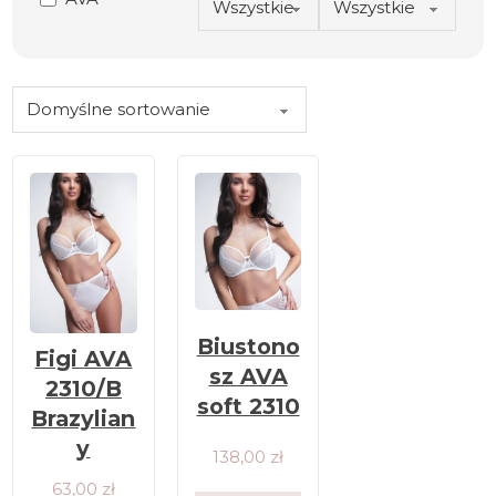
Biustono
Figi AVA
sz AVA
2310/B
soft 2310
Brazylian
y
138,00
zł
63,00
zł