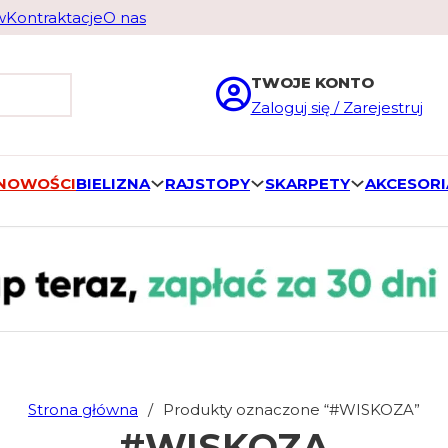
w
Kontraktacje
O nas
TWOJE KONTO
Zaloguj się / Zarejestruj
 NOWOŚCI
BIELIZNA
RAJSTOPY
SKARPETY
AKCESORI
Strona główna
/
Produkty oznaczone “#WISKOZA”
#WISKOZA