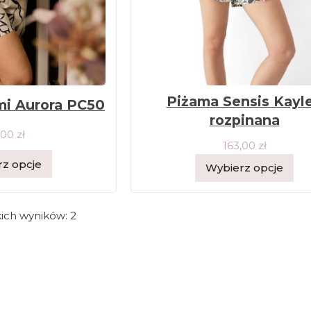
Piżama Sensis Kayl
i Aurora PC50
rozpinana
,00
zł
163,00
zł
z opcje
Wybierz opcje
ich wyników: 2