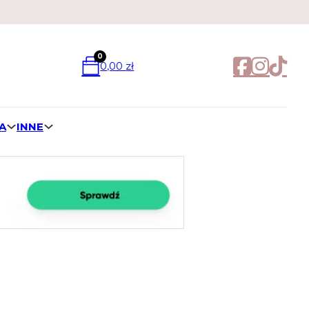
0
0,00
zł
A
INNE