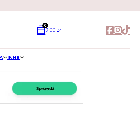
0
0,00
zł
A
INNE