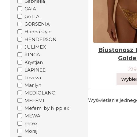
Gabriella
GAIA
GATTA
GORSENIA
Hanna style
HENDERSON
JULIMEX
Biustonosz 
KINGA
Golde
Krystjan
239
LAPINEE
Leveza
Wybier
Marilyn
MEDIOLANO
Wyświetlanie jedneg
MEFEMI
Mefemi by Nipplex
MEWA
mitex
Moraj