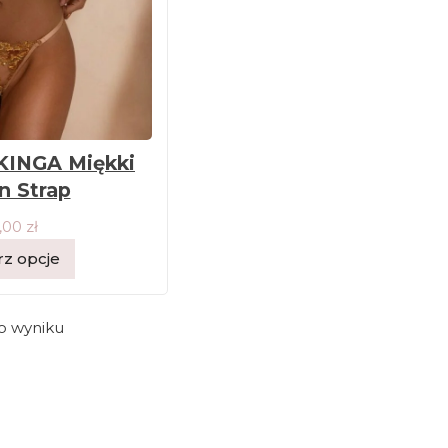
KINGA Miękki
n Strap
,00
zł
z opcje
o wyniku