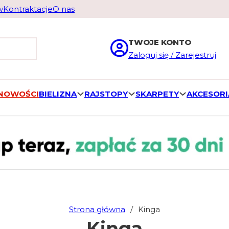
w
Kontraktacje
O nas
TWOJE KONTO
Zaloguj się / Zarejestruj
 NOWOŚCI
BIELIZNA
RAJSTOPY
SKARPETY
AKCESORI
Strona główna
/
Kinga
Kinga