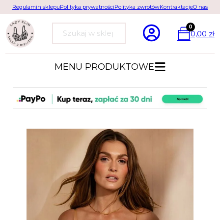
Regulamin sklepu
Polityka prywatności
Polityka zwrotów
Kontraktacje
O nas
0
0,00
zł
Szukaj
MENU PRODUKTOWE