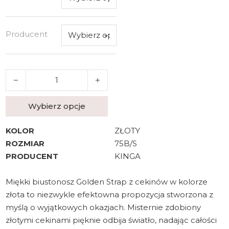
Producent
ilość Biustonosz KINGA Miękki Golden Strap
Wybierz opcje
KOLOR
ZŁOTY
ROZMIAR
75B/S
PRODUCENT
KINGA
Miękki biustonosz Golden Strap z cekinów w kolorze
złota to niezwykle efektowna propozycja stworzona z
myślą o wyjątkowych okazjach. Misternie zdobiony
złotymi cekinami pięknie odbija światło, nadając całości