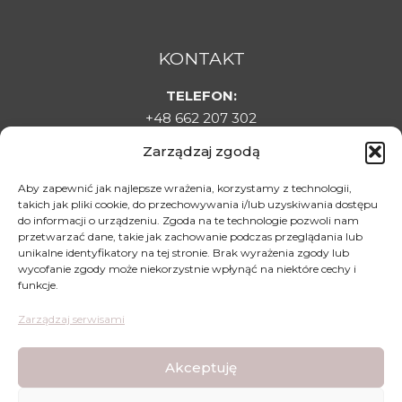
KONTAKT
TELEFON:
+48 662 207 302
E-MAIL:
Zarządzaj zgodą
sklepladyelin@gmail.com
ADRES:
Aby zapewnić jak najlepsze wrażenia, korzystamy z technologii,
takich jak pliki cookie, do przechowywania i/lub uzyskiwania dostępu
Targowa 1C, 22-500 Hrubieszów
do informacji o urządzeniu. Zgoda na te technologie pozwoli nam
DLA KLIENTA
przetwarzać dane, takie jak zachowanie podczas przeglądania lub
unikalne identyfikatory na tej stronie. Brak wyrażenia zgody lub
Regulamin sklepu
wycofanie zgody może niekorzystnie wpłynąć na niektóre cechy i
funkcje.
Polityka prywatności
Polityka zwrotów
Zarządzaj serwisami
Mapa dojazdu
Akceptuję