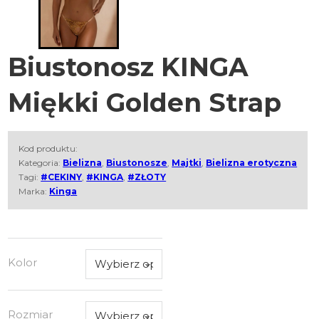
Biustonosz KINGA
Miękki Golden Strap
Kod produktu:
Kategoria:
Bielizna
,
Biustonosze
,
Majtki
,
Bielizna erotyczna
Tagi:
#CEKINY
,
#KINGA
,
#ZŁOTY
Marka:
Kinga
Kolor
Rozmiar