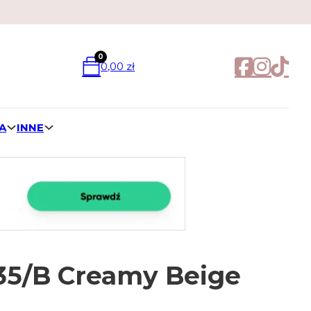
0
0,00
zł
A
INNE
235/B Creamy Beige