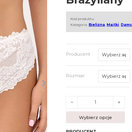
Kod produktu:
Kategoria:
Bielizna
,
Majtki
,
Dams
Producent
Rozmiar
ilość Figi AVA 2235/B Creamy 
Wybierz opcje
PRODUCENT