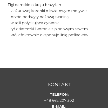
Figi damskie o kroju brazylian
– z ażurowej koronki o kwiatowym motywie
– przód podszyty beżową tkaniną
– w talii połyskująca cyrkonia
– tył z siateczki i koronki z pionowym szwem
– krój efektownie eksponuje linię pośladków
KONTAKT
TELEFON:
+48 662 207 302
E-MAIL: