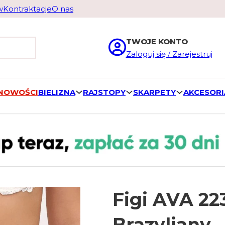
w
Kontraktacje
O nas
TWOJE KONTO
Zaloguj się / Zarejestruj
 NOWOŚCI
BIELIZNA
RAJSTOPY
SKARPETY
AKCESORI
Figi AVA 2
Brazyliany