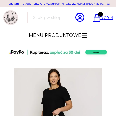
Regulamin sklepu
Polityka prywatności
Polityka zwrotów
Kontraktacje
O nas
0
0,00
zł
Szukaj
MENU PRODUKTOWE