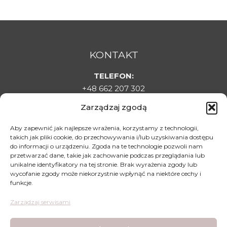
KONTAKT
TELEFON:
+48 662 207 302
E-MAIL:
Zarządzaj zgodą
sklepladyelin@gmail.com
ADRES:
Aby zapewnić jak najlepsze wrażenia, korzystamy z technologii,
takich jak pliki cookie, do przechowywania i/lub uzyskiwania dostępu
Targowa 1C, 22-500 Hrubieszów
do informacji o urządzeniu. Zgoda na te technologie pozwoli nam
DLA KLIENTA
przetwarzać dane, takie jak zachowanie podczas przeglądania lub
unikalne identyfikatory na tej stronie. Brak wyrażenia zgody lub
Regulamin sklepu
wycofanie zgody może niekorzystnie wpłynąć na niektóre cechy i
funkcje.
Polityka prywatności
Polityka zwrotów
Zarządzaj serwisami
Mapa dojazdu