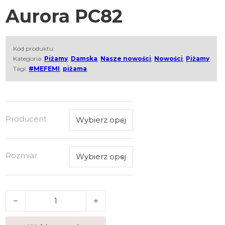
Aurora PC82
Kod produktu:
Kategoria:
Piżamy
,
Damska
,
Nasze nowości
,
Nowości
,
Piżamy
Tagi:
#MEFEMI
,
piżama
Producent
Rozmiar
ilość Piżama Mefemi Aurora PC82