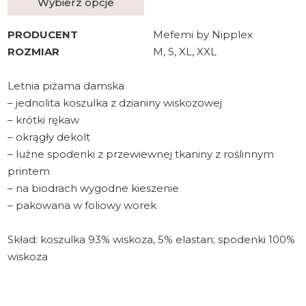
Wybierz opcje
PRODUCENT
Mefemi by Nipplex
ROZMIAR
M, S, XL, XXL
Letnia piżama damska
– jednolita koszulka z dzianiny wiskozowej
– krótki rękaw
– okrągły dekolt
– luźne spodenki z przewiewnej tkaniny z roślinnym
printem
– na biodrach wygodne kieszenie
– pakowana w foliowy worek
Skład: koszulka 93% wiskoza, 5% elastan; spodenki 100%
wiskoza